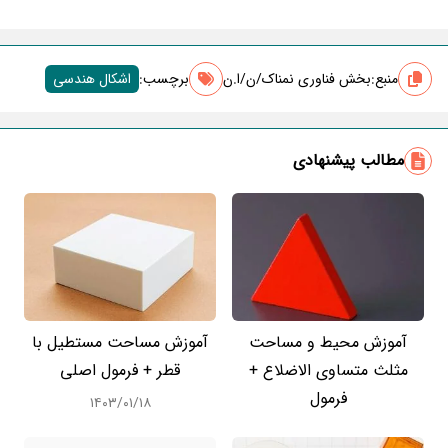
منبع:
بخش فناوری نمناک/ن/ا.ن
برچسب‌:
اشکال هندسی
مطالب پیشنهادی
آموزش محیط و مساحت
آموزش مساحت مستطیل با
مثلث متساوی الاضلاع +
قطر + فرمول اصلی
فرمول
۱۴۰۳/۰۱/۱۸