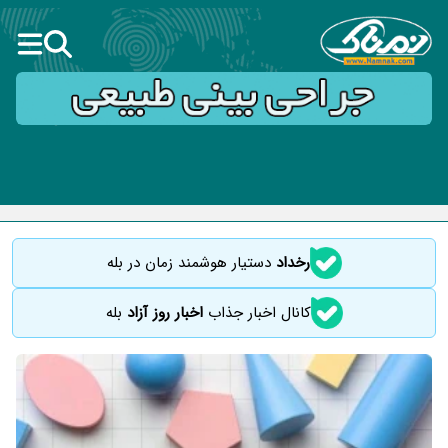
رخداد
دستیار هوشمند زمان در بله
کانال اخبار جذاب
اخبار روز آزاد
بله