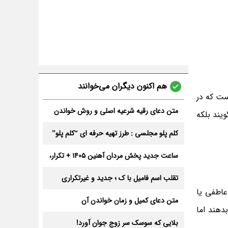
هم اکنون دیگران می‌خوانند
ست که در
متن دعای رقیه شرعیه اصلی و روش خواندن
یند بلکه
آن برای ازدواج و ثروت + عوارض
کلم پلو مجلسی : طرز تهیه حرفه ای “کلم پلو”
ساعت جدید پخش مردان آهنین 1405 + تکرار،
تعداد قسمت و داوران
تقلب اسم فامیل با ک ؛ جدید و غیرتکراری
عاطفی یا
متن دعای کمیل و زمان خواندن آن
دهند اما
بلایی که سوسک سر زوج جوان آورد!