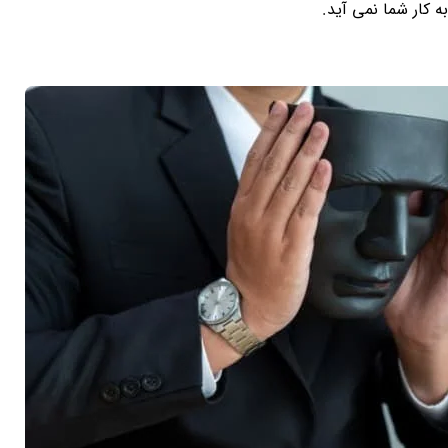
کار شما نمی آید‎.‎