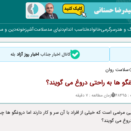
 و هنر
سرگرمی
خانواده
تناسب اندام
دنیای مد
سلامت
آشپزخونه
دین و م
کانال اخبار جذاب
اخبار روز آزاد
بله
سلامت روان
غگو ها به راحتی دروغ می گویند؟
484
زمان مطالعه : 7 دقیقه
 مرضی است که خیلی از افراد با آن سر و کار دارند اما دروغگو ها چرا
روغ می گویند؟