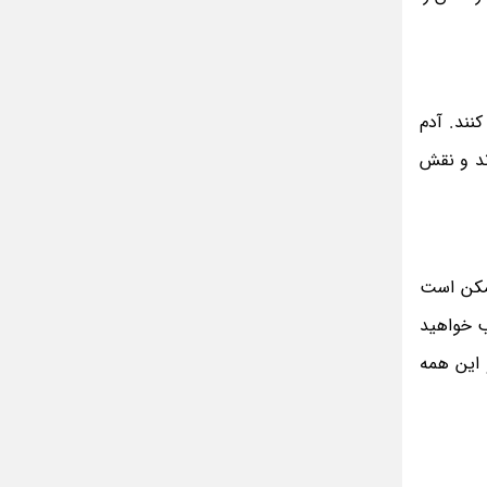
مینا جعفر زاده
بازیگران سریال رویای نیمه شب کنار همسر و
خانواده شان+ عکسهای شخصی جذاب
متن کامل زیارت عاشورا همراه با ترجمه و صوت
نند. آدم
ادویه های لاغر کننده برای شما که چاق هستید
ند و نقش
متن زیارت عاشورا بدون ترجمه با خط درشت
و خوانا
ممکن است
ب خواهید
 این همه