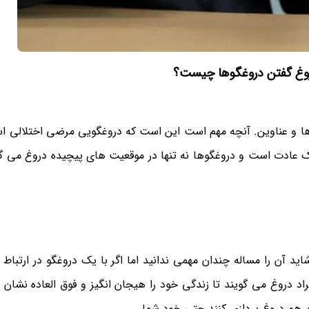
روغ گفتن دروغگوها چیست؟
ام ها و عناوین. آنچه مهم است این است که دروغگویی مرضی اختلالی ا
 یک عادت است و دروغگوها نه تنها در موقعیت های پیچیده دروغ می گو
ید آن را مساله چندان مهمی ندانید اما اگر با یک دروغگو در ارتباط 
اد دروغ می گویند تا زندگی خود را هیجان انگیز و فوق العاده نشان ب
م دروغ پردازی کنند حتی خود شما‎.‎