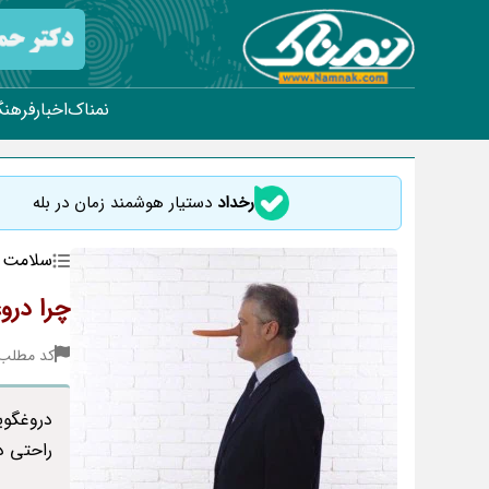
نمناک
اخبار
فرهنگ
رخداد
دستیار هوشمند زمان در بله
سلامت
چرا درو
کد مطلب : 95
دروغگویی
راحتی د