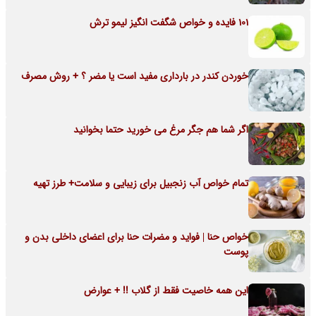
101 فایده و خواص شگفت انگیز لیمو ترش
خوردن کندر در بارداری مفید است یا مضر ؟ + روش مصرف
اگر شما هم جگر مرغ می خورید حتما بخوانید
تمام خواص آب زنجبیل برای زیبایی و سلامت+ طرز تهیه
خواص حنا | فواید و مضرات حنا برای اعضای داخلی بدن و
پوست
این همه خاصیت فقط از گلاب !! + عوارض