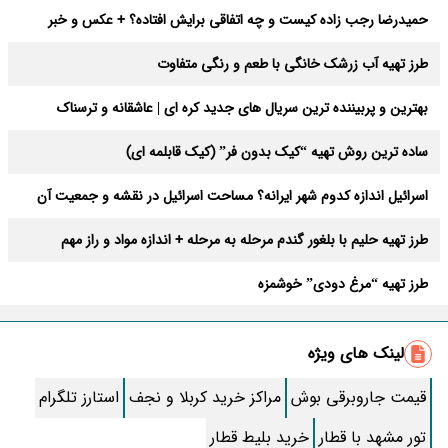
حمیدرضا رجب‌ زاده کیست و چه اتفاقی برایش افتاده؟ + عکس و خبر
جدید از او
طرز تهیه آب زرشک خانگی با طعم و رنگی متفاوت
بهترین و پربیننده ترین سریال های جدید کره ای | عاشقانه و ترسناک
ساده ترین روش تهیه “کیک بدون فر” (کیک قابلمه ای)
اسرائیل اندازه کدوم شهر ایرانه؟ مساحت اسرائیل در نقشه و جمعیت آن
طرز تهیه حلیم با بلغور گندم مرحله به مرحله + اندازه مواد و راز مهم
طرز تهیه “مرغ دودی” خوشمزه
باور می کنید لواشک این همه فایده داشته باشد ؟
لینک های ویژه
آخرین قیمت طلا و سکه امروز یکشنبه 24 اسفند
قیمت جاروبرقی بوش
مراکز خرید کربلا و نجف
استارز تلگرام
دعای فروش خانه آیت الله بهجت؛ فوری و به قیمت بالا
تور مشهد با قطار
خرید بلیط قطار