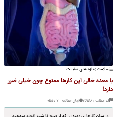
سلامت
تازه های سلامت
با معده خالی این کارها ممنوع چون خیلی ضرر
دارد!
کد مطلب : 36518
زمان مطالعه : 7 دقیقه
در میان کارهای رومزه ای که از صبح تا شب انجام میدهیم