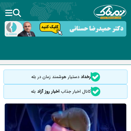
رخداد
دستیار هوشمند زمان در بله
کانال اخبار جذاب
اخبار روز آزاد
بله