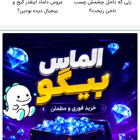
زنی که داخل چشمش چسب
عروس داماد اینقدر گیج و
ناخن ریخت!!
بیخیال دیده بودین؟