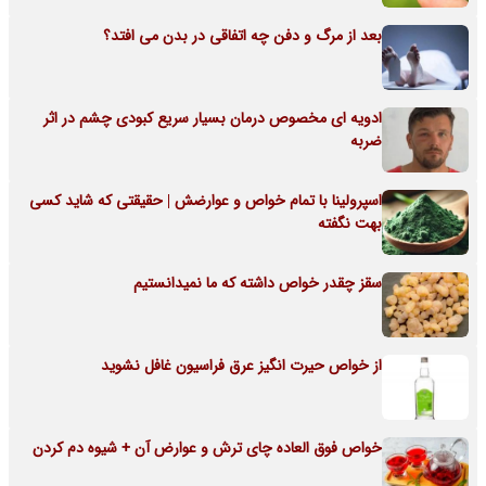
بعد از مرگ و دفن چه اتفاقی در بدن می افتد؟
ادویه ای مخصوص درمان بسیار سریع کبودی چشم در اثر
ضربه
اسپرولینا با تمام خواص و عوارضش | حقیقتی که شاید کسی
بهت نگفته
سقز چقدر خواص داشته که ما نمیدانستیم
از خواص حیرت انگیز عرق فراسیون غافل نشوید
خواص فوق العاده چای ترش و عوارض آن + شیوه دم کردن