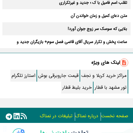
تقلب اسم فامیل با ک ؛ جدید و غیرتکراری
متن دعای کمیل و زمان خواندن آن
بلایی که سوسک سر زوج جوان آورد!
ساعت پخش و تکرار سریال آقای قاضی فصل سوم+ بازیگران جدید و
داستان
طرز تهیه سالاد ماکارونی خانگی خوشمزه و لذیذ + آموزش تصویری
لینک های ویژه
طرز تهیه پاستا با سس آلفردو و مرغ فوری + آموزش تصویری پنه
مراکز خرید کربلا و نجف
قیمت جاروبرقی بوش
استارز تلگرام
جواب کامل اسم فامیل با “س”
تور مشهد با قطار
خرید بلیط قطار
ماه قرمز نشانه آخر دنیا در آسمان ظاهر شد !
جملات زیبا برای بهترین پدر دنیا
صفحه نخست
درباره نمناک
تبلیغات در نمناک
معجزات سوره توحید در برآورده شدن سریع حاجت
استفاده از مطالب اختصاصی سایت نمناک در سایر رسانه ها فقط