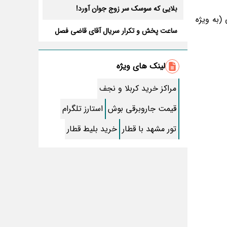
بلایی که سوسک سر زوج جوان آورد!
(به ویژه
ساعت پخش و تکرار سریال آقای قاضی فصل
سوم+ بازیگران جدید و داستان
طرز تهیه سالاد ماکارونی خانگی خوشمزه و
لذیذ + آموزش تصویری
لینک های ویژه
طرز تهیه پاستا با سس آلفردو و مرغ فوری +
آموزش تصویری پنه
مراکز خرید کربلا و نجف
جواب کامل اسم فامیل با “س”
قیمت جاروبرقی بوش
استارز تلگرام
ماه قرمز نشانه آخر دنیا در آسمان ظاهر شد !
تور مشهد با قطار
خرید بلیط قطار
جملات زیبا برای بهترین پدر دنیا
معجزات سوره توحید در برآورده شدن سریع
حاجت
سریال نگین ارباب از چه شبکه ای پخش
میشود؟ + تکرار و بازیگران
تقلب اسم فامیل سخت با حرف “چ”