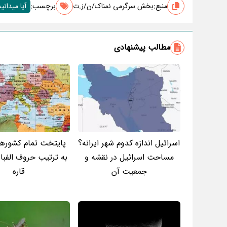
منبع:
بخش سرگرمی نمناک/ن/ز.ت
برچسب‌:
آیا میدانید
مطالب پیشنهادی
اسرائیل اندازه کدوم شهر ایرانه؟
پایتخت تمام کشوره
مساحت اسرائیل در نقشه و
به ترتیب حروف الفبا
جمعیت آن
قاره