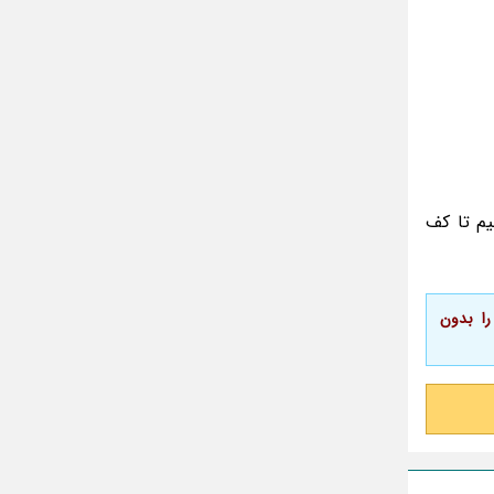
گذری بر زندگی بهمن زرین پور و همسرش
مینا جعفر زاده
بازیگران سریال رویای نیمه شب کنار همسر و
خانواده شان+ عکسهای شخصی جذاب
متن کامل زیارت عاشورا همراه با ترجمه و صوت
ادویه های لاغر کننده برای شما که چاق هستید
متن زیارت عاشورا بدون ترجمه با خط درشت
یم تا کف
و خوانا
را بدون