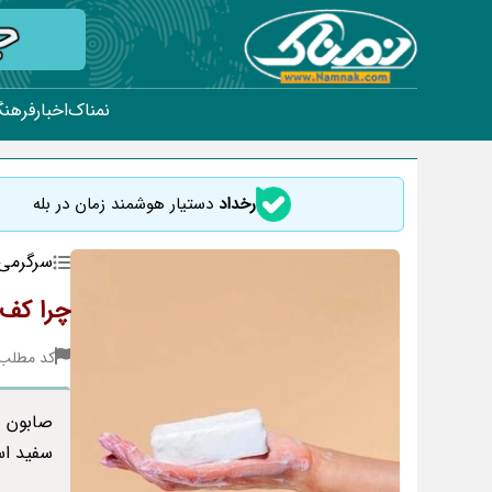
نمناک
اخبار
فرهنگ
رخداد
دستیار هوشمند زمان در بله
سرگرمی
چرا کف 
کد مطلب : 71
صابون ه
سفید ا