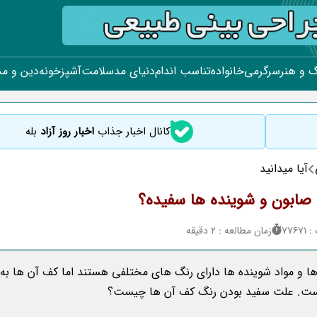
 و هنر
سرگرمی
خانواده
تناسب اندام
دنیای مد
سلامت
آشپزخونه
دین و م
کانال اخبار جذاب
اخبار روز آزاد
بله
آیا میدانید
صابون و شوینده ها سفیده؟
776
زمان مطالعه : 2 دقیقه
ا و مواد شوینده ها دارای رنگ های مختلفی هستند اما کف آن ها به
ست. علت سفید بودن رنگ کف آن ها چیست؟