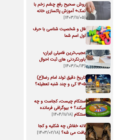
روش صحیح رفع چشم زخم با
نمک+ آموزش پاکسازی خانه
[۱۴۰۳/۱۱/۰۵]
فال و شخصیت شناسی با حرف
اول اسم شما
عجیب‌ترین فامیلی ایران؛
باورنکردنی های ثبت احوال
[۱۴۰۳/۱۰/۱۴]
تاریخ دقیق تولد امام رضا(ع)
1405 کی و چند شنبه تعطیله؟
سنتکام چیست، کجاست و چه
میکند؟ + بیوگرافی فرمانده
سنتکام
[۱۴۰۴/۱۱/۱۸]
لانه خفاش چه شکلیه و کجا
یافت می شه؟
[۱۴۰۳/۰۲/۱۸]