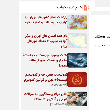
همچنین بخوانید
پایتخت تمام کشورهای جهان به
ترتیب حروف الفبا و تفکیک قاره
نام همه استان های ایران و مرکز
ید هستند
آنها به ترتیب + تعداد شهرهای
کف صابون
ایران
مثلث برموردا چیست و کجاست؟
حقایق و افسانه های ترسناک
برمودا
کمونیست یعنی چه و کمونیسم
کیست؟+ دین و قوانین کمونیزم
[۱۴۰۴/۰۱/۲۴]
تلفن مراکز پاسخگویی به سوالات
شرعی و آنلاین 24 ساعته
[۱۴۰۴/۰۱/۱۸]