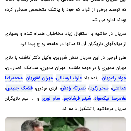
که توسط برخی از افراد که خود را پزشک متخصص معرفی کرده
بودند اداره می شد.
سریال در حاشیه با استقبال زیاد مخاطبان همراه شده و بسیاری
از دیالوگهای بازیگران آن تا مدتها در جامعه رواج پیدا کرد.
علی اوجی در این سریال نقش شروین، وکیل دکتر کاشف با بازی
مهران مدیری را بر عهده داشت. مهران مدیری، سیامک انصاریان،
جواد رضویان
، زنده یاد
عارف لرستانی
،
مهران غفوریان
،
محمدرضا
هدایتی
،
سحر زکریا
،
نصرالله رادش
، آرش نوذری،
فلامک جنیدی
،
غلامرضا نیکخواه
،
شبنم فرشادجو
،
سام نوری
و ... تیم بازیگران
سریال درحاشیه را تشکیل داده اند.