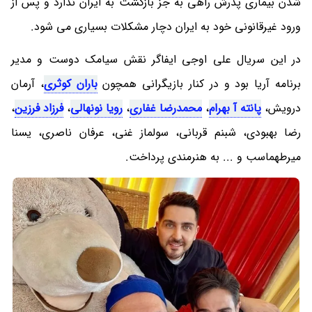
شدن بیماری پدرش راهی به جز بازگشت به ایران ندارد و پس از
ورود غیرقانونی خود به ایران دچار مشکلات بسیاری می شود.
در این سریال علی اوجی ایفاگر نقش سیامک دوست و مدیر
برنامه آریا بود و در کنار بازیگرانی همچون
باران کوثری
، آرمان
درویش،
پانته آ بهرام
،
محمدرضا غفاری
،
رویا نونهالی
،
فرزاد فرزین
،
رضا بهبودی، شبنم قربانی، سولماز غنی، عرفان ناصری، یسنا
میرطهماسب و ... به هنرمندی پرداخت.