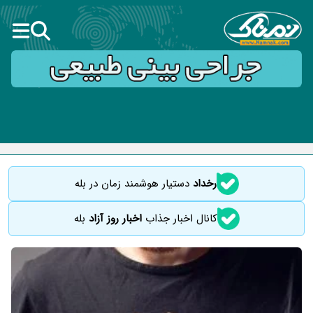
رخداد
دستیار هوشمند زمان در بله
کانال اخبار جذاب
اخبار روز آزاد
بله