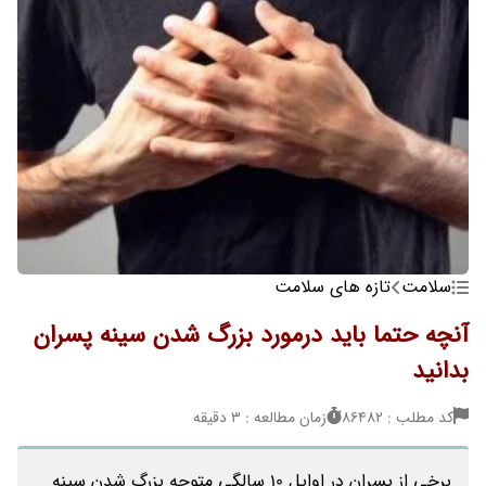
سلامت
تازه های سلامت
آنچه حتما باید درمورد بزرگ شدن سینه پسران
بدانید
کد مطلب : 86482
زمان مطالعه : 3 دقیقه
برخی از پسران در اوایل 10 سالگی متوجه بزرگ شدن سینه