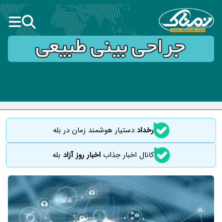
رخداد
دستیار هوشمند زمان در بله
کانال اخبار جذاب
اخبار روز آزاد
بله