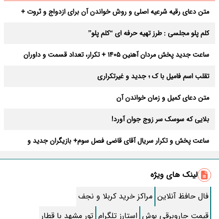
متن دعای رقیه شرعیه اصلی و روش خواندن آن برای ازدواج و ثروت +
عوارض
کلم پلو مجلسی : طرز تهیه حرفه ای “کلم پلو”
ساعت جدید پخش مردان آهنین 1405 + تکرار، تعداد قسمت و داوران
تقلب اسم فامیل با ک ؛ جدید و غیرتکراری
متن دعای کمیل و زمان خواندن آن
بلایی که سوسک سر زوج جوان آورد!
ساعت پخش و تکرار سریال آقای قاضی فصل سوم+ بازیگران جدید و
داستان
طرز تهیه سالاد ماکارونی خانگی خوشمزه و لذیذ + آموزش تصویری
لینک های ویژه
طرز تهیه پاستا با سس آلفردو و مرغ فوری + آموزش تصویری پنه
فال حافظ آنلاین
مراکز خرید کربلا و نجف
جواب کامل اسم فامیل با “س”
قیمت جاروبرقی بوش
استارز تلگرام
تور مشهد با قطار