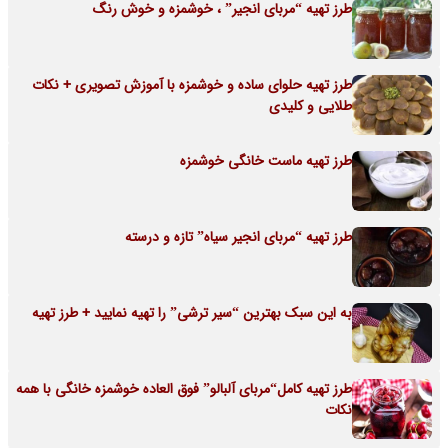
طرز تهیه “مربای انجیر” ، خوشمزه و خوش رنگ
طرز تهیه حلوای ساده و خوشمزه با آموزش تصویری + نکات
طلایی و کلیدی
طرز تهیه ماست خانگی خوشمزه
طرز تهیه “مربای انجیر سیاه” تازه و درسته
به این سبک بهترین “سیر ترشی” را تهیه نمایید + طرز تهیه
طرز تهیه کامل“مربای آلبالو” فوق العاده خوشمزه خانگی با همه
نکات